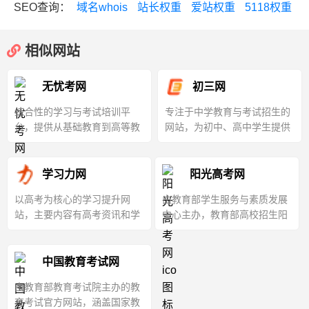
SEO查询：
域名whois
站长权重
爱站权重
5118权重
相似网站
无忧考网
初三网
综合性的学习与考试培训平
专注于中学教育与考试招生的
台，提供从基础教育到高等教
网站，为初中、高中学生提供
育，再到职业教育，考公考研
各科学习资源与升学考试资讯
等全方位的考试资讯和学习资
源
学习力网
阳光高考网
以高考为核心的学习提升网
由教育部学生服务与素质发展
站，主要内容有高考资讯和学
中心主办，教育部高校招生阳
习方法
光工程指定平台
中国教育考试网
由教育部教育考试院主办的教
育考试官方网站，涵盖国家教